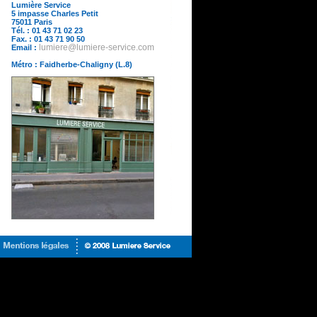
Lumière Service
5 impasse Charles Petit
75011 Paris
Tél. : 01 43 71 02 23
Fax. : 01 43 71 90 50
Email :
lumiere@lumiere-service.com
Métro : Faidherbe-Chaligny (L.8)