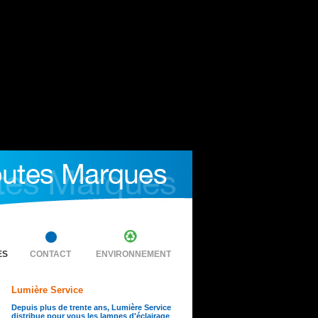
ES
CONTACT
ENVIRONNEMENT
Lumière Service
Depuis plus de trente ans, Lumière Service
distribue pour vous les lampes d'éclairage